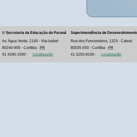
©
Secretaria da Educação do Paraná
Superintendência de Desenvolviment
Av. Água Verde, 2140 - Vila Isabel
Rua dos Funcionários, 1323 - Cabral
80240-900
-
Curitiba
-
PR
80035-050
-
Curitiba
-
PR
41 3340-1500
-
Localização
41 3250-8100
-
Localização