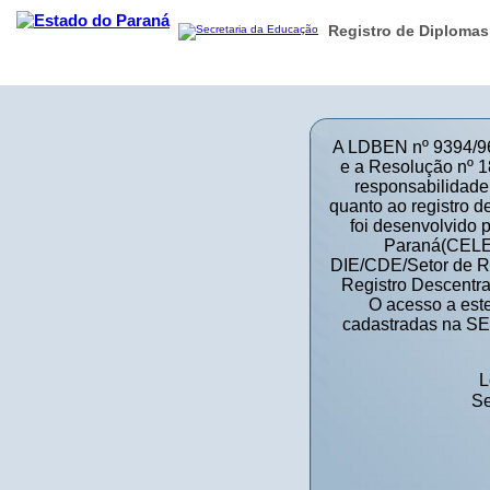
Registro de Diplomas
estão Escolar
Comunidade
A LDBEN nº 9394/96,
e a Resolução nº 
responsabilidade
quanto ao registro de
foi desenvolvido 
Paraná(CELE
DIE/CDE/Setor de R
Registro Descentra
O acesso a este
cadastradas na SE
L
S