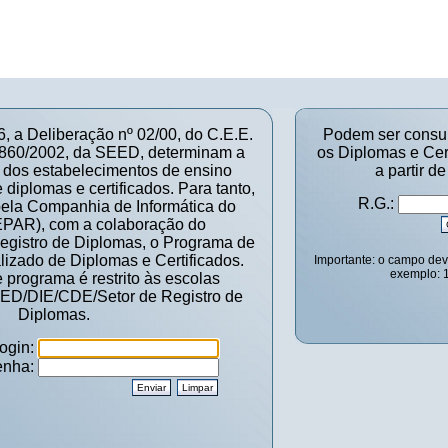
 a Deliberação nº 02/00, do C.E.E.
Podem ser consul
1860/2002, da SEED, determinam a
os Diplomas e Cert
 dos estabelecimentos de ensino
a partir d
 diplomas e certificados. Para tanto,
R.G.:
pela Companhia de Informática do
PAR), com a colaboração do
egistro de Diplomas, o Programa de
lizado de Diplomas e Certificados.
Importante: o campo de
exemplo: 
 programa é restrito às escolas
ED/DIE/CDE/Setor de Registro de
Diplomas.
ogin:
enha: