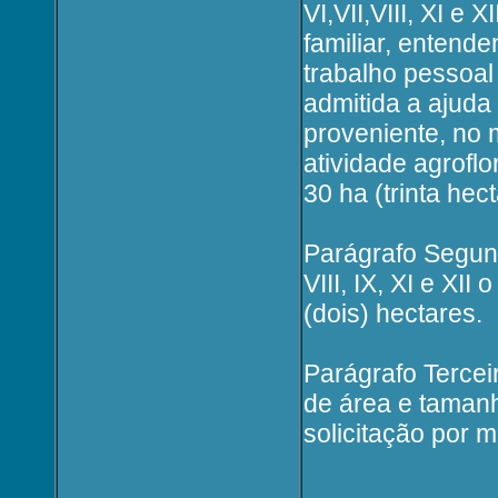
VI,VII,VIII, XI e
familiar, entend
trabalho pessoal 
admitida a ajuda 
proveniente, no 
atividade agroflo
30 ha (trinta hect
Parágrafo Segund
VIII, IX, XI e XII
(dois) hectares.
Parágrafo Tercei
de área e tamanh
solicitação por m