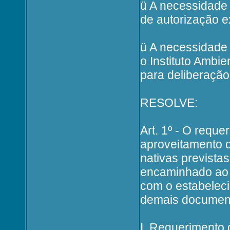
ü A necessidade
de autorização e
ü A necessidade 
o Instituto Ambi
para deliberação
RESOLVE:
Art. 1º - O reque
aproveitamento d
nativas prevista
encaminhado ao I
com o estabelec
demais document
I. Requerimento 