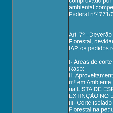
comprovado por m
ambiental compet
Federal n°4771/
Art. 7º –Deverã
Florestal, devida
IAP, os pedidos 
I- Áreas de cort
Raso;
II- Aproveitamen
m³ em Ambiente F
na LISTA DE 
EXTINÇÃO NO 
III- Corte Isolad
Florestal na peq