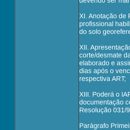
devendo ser mant
XI. Anotação de
profissional hab
do solo georefere
XII. Apresentaçã
corte/desmate da
elaborado e assin
dias após o venc
respectiva ART;
XIII. Poderá o IA
documentação co
Resolução 031/
Parágrafo Primei