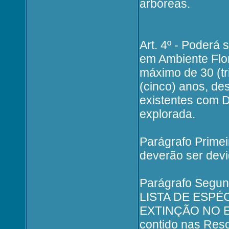
arbóreas.
Art. 4º - Poderá 
em Ambiente Flor
máximo de 30 (tr
(cinco) anos, de
existentes com D
explorada.
Parágrafo Primei
deverão ser dev
Parágrafo Segund
LISTA DE ESP
EXTINÇÃO NO E
contido nas Res