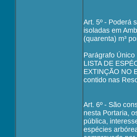
Art. 5º - Poderá 
isoladas em Ambi
(quarenta) m³ por
Parágrafo Único 
LISTA DE ESP
EXTINÇÃO NO E
contido nas Res
Art. 6º - São co
nesta Portaria, 
pública, interes
espécies arbórea