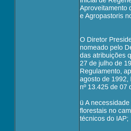
Inicial de Regen
Aproveitamento 
e Agropastoris n
O Diretor Preside
nomeado pelo Dec
das atribuições q
27 de julho de 1
Regulamento, ap
agosto de 1992, 
nº 13.425 de 07 
ü A necessidade d
florestais no ca
técnicos do IAP;