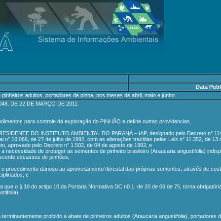
Data Publ
 pinheiros adultos, portadores de pinha, nos meses de abril, maio e junho
048, DE 22 DE MARÇO DE 2011.
cedimentos para controle da exploração do PINHÃO e define outras providencias.
IDENTE DO INSTITUTO AMBIENTAL DO PARANÁ – IAP, designado pelo Decreto n° 114, de 06
al n° 10.066, de 27 de julho de 1992, com as alterações trazidas pelas Leis n° 11.352, de 13
o, aprovado pelo Decreto n° 1.502, de 04 de agosto de 1992, e
 a necessidade de proteger as sementes de pinheiro brasileiro (Araucaria angustifolia) in
scente escassez de pinhões;
 o procedimento danoso ao aproveitamento florestal das próprias sementes, através de cos
ciplinados, e
a que o § 10 do artigo 10 da Portaria Normativa DC n0 1, de 20 de 06 de 75, torna obrigató
tifolia),
a terminantemente proibido a abate de pinheiros adultos (Araucaria angustifolia), portadore