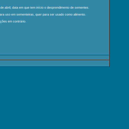
5 de abril, data em que tem início o desprendimento de sementes.
er para uso em sementeiras, quer para ser usado como alimento.
ições em contrário.