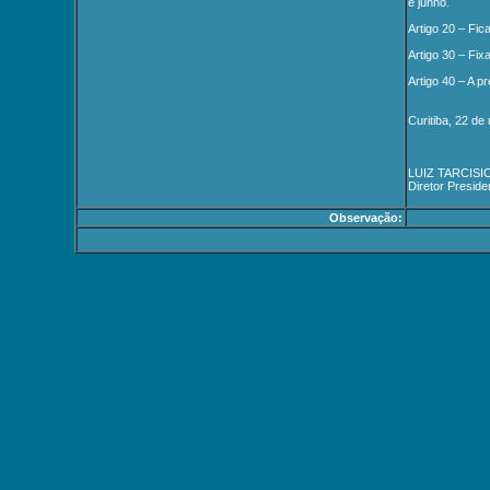
e junho.
Artigo 20 – Fic
Artigo 30 – Fix
Artigo 40 – A p
Curitiba, 22 de
LUIZ TARCIS
Diretor Preside
Observação: