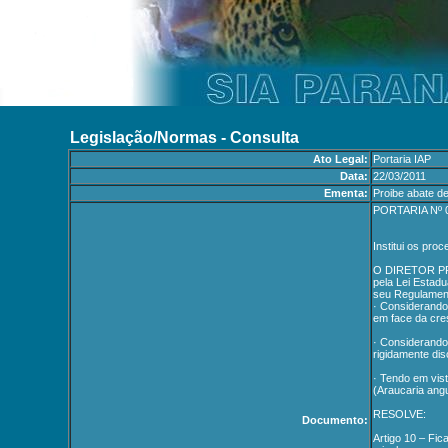
Legislação/Normas - Consulta
Ato Legal:
Portaria IAP
Data:
22/03/2011
Ementa:
Proibe abate de
PORTARIA Nº 
Institui os pro
O DIRETOR PRES
pela Lei Estadu
seu Regulament
· Considerando
em face da cre
· Considerando
rigidamente dis
· Tendo em vist
(Araucaria angus
RESOLVE:
Documento:
Artigo 10 – Fic