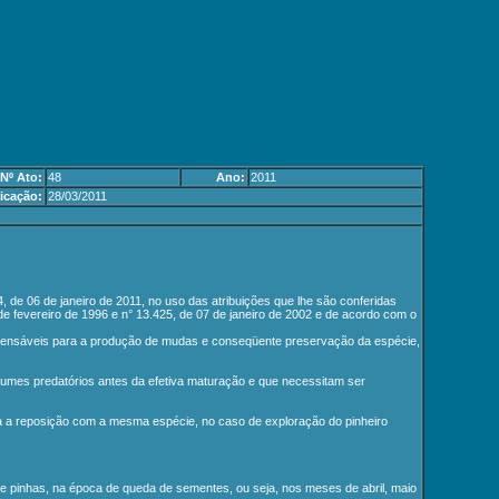
Nº Ato:
48
Ano:
2011
icação:
28/03/2011
 de janeiro de 2011, no uso das atribuições que lhe são conferidas
 de fevereiro de 1996 e n° 13.425, de 07 de janeiro de 2002 e de acordo com o
dispensáveis para a produção de mudas e conseqüente preservação da espécie,
tumes predatórios antes da efetiva maturação e que necessitam ser
ria a reposição com a mesma espécie, no caso de exploração do pinheiro
s de pinhas, na época de queda de sementes, ou seja, nos meses de abril, maio