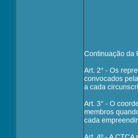
Continuação da P
Art. 2° - Os repr
convocados pela
a cada circunscr
Art. 3° - O coo
membros quando 
cada empreendi
Art. 4º - A CTCA