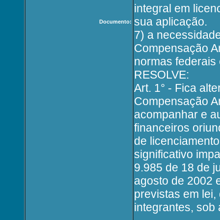
integral em lice
sua aplicação.
Documento:
7) a necessidade
Compensação Amb
normas federais 
RESOLVE:
Art. 1° - Fica a
Compensação Amb
acompanhar e aud
financeiros ori
de licenciament
significativo imp
9.985 de 18 de j
agosto de 2002 e
previstas em lei
integrantes, sob