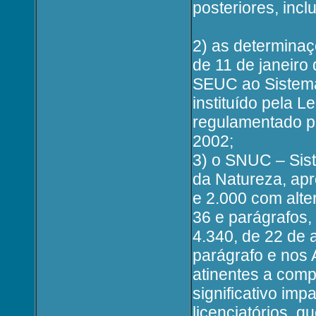
posteriores, inc
2) as determinaç
de 11 de janeiro
SEUC ao Sistema
instituído pela L
regulamentado pe
2002;
3) o SNUC – Sis
da Natureza, apr
e 2.000 com alte
36 e parágrafos
4.340, de 22 de 
parágrafo e nos 
atinentes a com
significativo im
licenciatórios, 