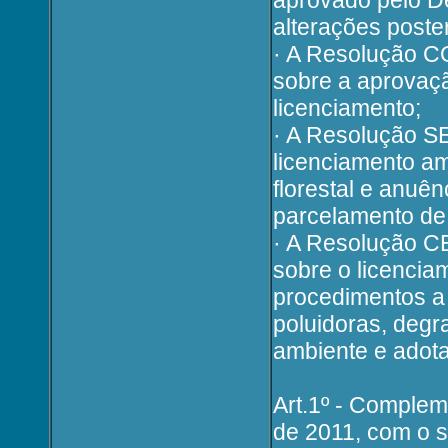
aprovado pelo De
alterações poste
· A Resolução C
sobre a aprovaç
licenciamento;
· A Resolução S
licenciamento am
florestal e anu
parcelamento de 
· A Resolução C
sobre o licenciam
procedimentos a
poluidoras, degr
ambiente e adot
Art.1º - Complem
de 2011, com o s