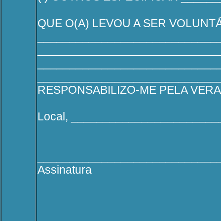
QUE O(A) LEVOU A SER VOLUNT
____________________________
____________________________
____________________________
____________________________
RESPONSABILIZO-ME PELA VER
Local, ________________________
____________________________
Assinatura