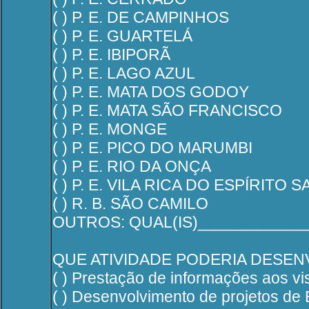
( ) P. E. DE CAMPINHOS
( ) P. E. GUARTELÁ
( ) P. E. IBIPORÃ
( ) P. E. LAGO AZUL
( ) P. E. MATA DOS GODOY
( ) P. E. MATA SÃO FRANCISCO
( ) P. E. MONGE
( ) P. E. PICO DO MARUMBI
( ) P. E. RIO DA ONÇA
( ) P. E. VILA RICA DO ESPÍRITO 
( ) R. B. SÃO CAMILO
OUTROS: QUAL(IS)____________
QUE ATIVIDADE PODERIA DESE
( ) Prestação de informações aos vis
( ) Desenvolvimento de projetos de