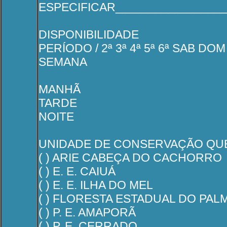
ESPECIFICAR_________________
DISPONIBILIDADE
PERÍODO / 2ª 3ª 4ª 5ª 6ª SAB DO
SEMANA
MANHÃ
TARDE
NOITE
UNIDADE DE CONSERVAÇÃO QUE
( ) ARIE CABEÇA DO CACHORRO
( ) E. E. CAIUÁ
( ) E. E. ILHA DO MEL
( ) FLORESTA ESTADUAL DO PALM
( ) P. E. AMAPORÃ
( ) P. E. CERRADO