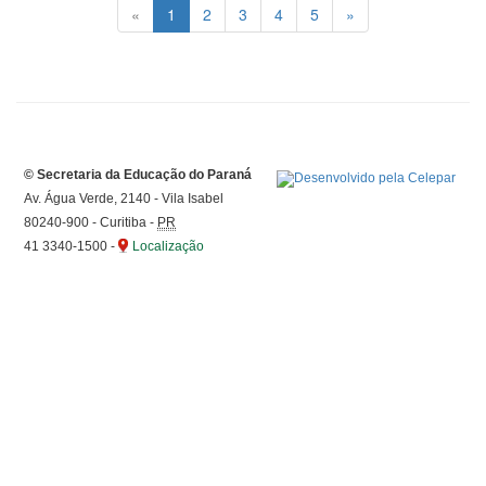
«
1
2
3
4
5
»
©
Secretaria da Educação do Paraná
Av. Água Verde, 2140 - Vila Isabel
80240-900
-
Curitiba
-
PR
41 3340-1500
-
Localização